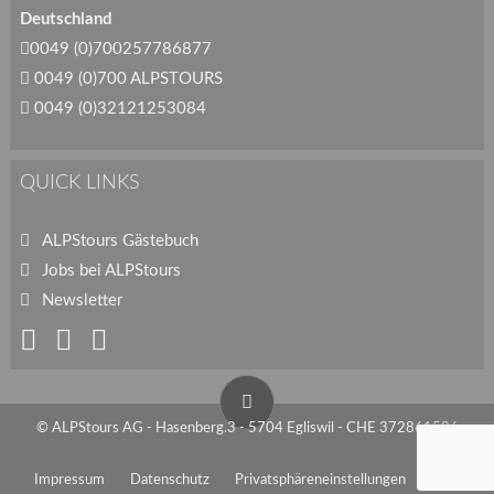
Deutschland
0049 (0)700257786877
0049 (0)700 ALPSTOURS
0049 (0)32121253084
QUICK LINKS
ALPStours Gästebuch
Jobs bei ALPStours
Newsletter
© ALPStours AG - Hasenberg.3 - 5704 Egliswil - CHE 372861586
Impressum
Datenschutz
Privatsphäreneinstellungen
AGB