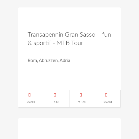
Transapennin Gran Sasso – fun
& sportif - MTB Tour
Rom, Abruzzen, Adria
level 4
413
9.350
level 3