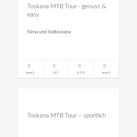
Toskana MTB Tour– genuss &
easy
Siena und Südtoskana
level 2
257
4.775
level 3
Toskana MTB Tour – sportlich