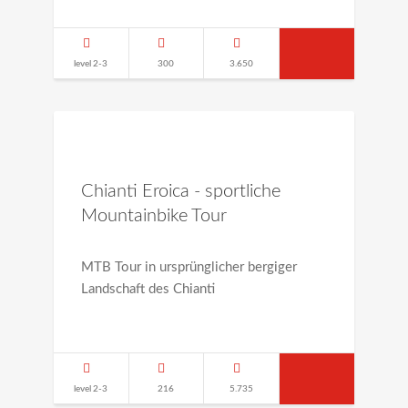
level 2-3
300
3.650
Chianti Eroica - sportliche
Mountainbike Tour
MTB Tour in ursprünglicher bergiger
Landschaft des Chianti
level 2-3
216
5.735