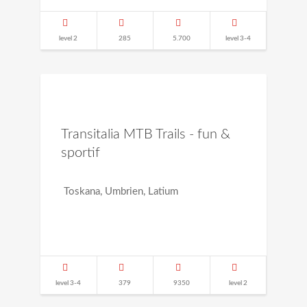
level 2
285
5.700
level 3-4
Transitalia MTB Trails - fun &
sportif
Toskana, Umbrien, Latium
level 3-4
379
9350
level 2