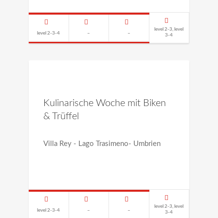
level 2-3, level
level 2-3-4
–
–
3-4
Kulinarische Woche mit Biken
& Trüffel
Villa Rey - Lago Trasimeno- Umbrien
level 2-3, level
level 2-3-4
–
–
3-4