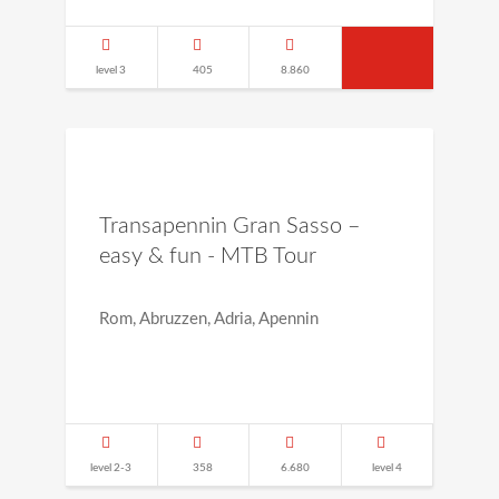
level 3
405
8.860
Transapennin Gran Sasso –
easy & fun - MTB Tour
Rom, Abruzzen, Adria, Apennin
level 2-3
358
6.680
level 4