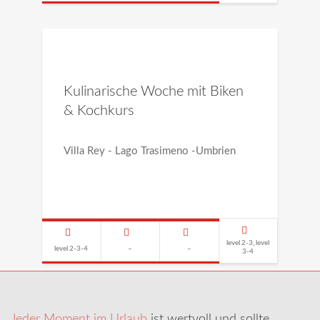
Kulinarische Woche mit Biken
& Kochkurs
Villa Rey - Lago Trasimeno -Umbrien
level 2-3, level
level 2-3-4
–
–
3-4
Jeder Moment im Urlaub
ist wertvoll und sollte