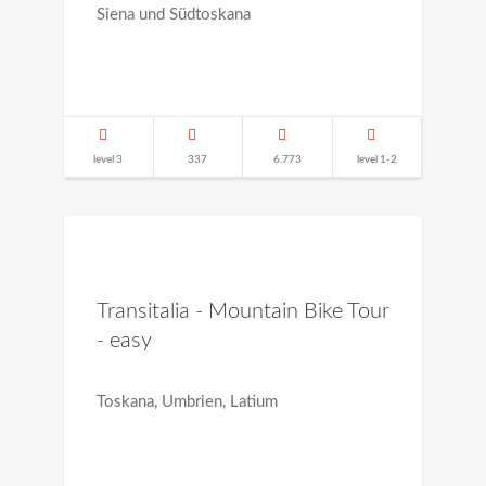
Siena und Südtoskana
level 3
337
6.773
level 1-2
Transitalia - Mountain Bike Tour
- easy
Toskana, Umbrien, Latium