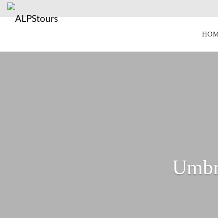
HOM
Umbri