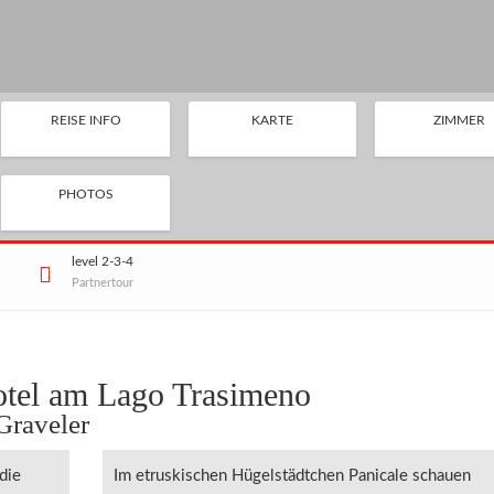
REISE INFO
KARTE
ZIMMER
PHOTOS
level 2-3-4
Partnertour
otel am Lago Trasimeno
Graveler
die
Im etruskischen Hügelstädtchen Panicale schauen