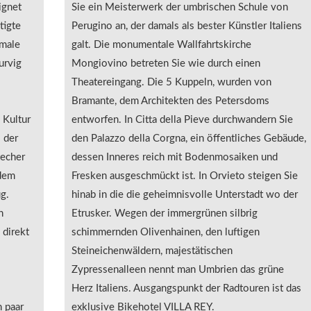
ignet
Sie ein Meisterwerk der umbrischen Schule von
tigte
Perugino an, der damals als bester Künstler Italiens
hmale
galt. Die monumentale Wallfahrtskirche
urvig
Mongiovino betreten Sie wie durch einen
Theatereingang. Die 5 Kuppeln, wurden von
Bramante, dem Architekten des Petersdoms
 Kultur
entworfen. In Citta della Pieve durchwandern Sie
 der
den Palazzo della Corgna, ein öffentliches Gebäude,
techer
dessen Inneres reich mit Bodenmosaiken und
 dem
Fresken ausgeschmückt ist. In Orvieto steigen Sie
g.
hinab in die die geheimnisvolle Unterstadt wo der
n
Etrusker. Wegen der immergrünen silbrig
 direkt
schimmernden Olivenhainen, den luftigen
Steineichenwäldern, majestätischen
Zypressenalleen nennt man Umbrien das grüne
Herz Italiens. Ausgangspunkt der Radtouren ist das
n paar
exklusive Bikehotel VILLA REY.