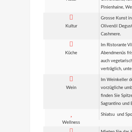
Pinienhaine, We
Grosse Kunst in 
Kultur
Olivenöl Degusta
Cashmere.
Im Ristorante Vi
Küche
Abendmenüs fris
auch vegetarisc
verträglich, un
Im Weinkeller de
Wein
vorzügliche umb
finden Sie Spit
Sagrantino und 
Shiatsu und Sp
Wellness
Mieten Sie das H