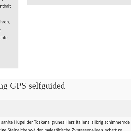
nthalt
ahren,
e
ebte
ing GPS selfguided
 sanfte Hügel der Toskana, grünes Herz Italiens, silbrig schimmernde
tige Steineichenwälder, majestätische Zypressenalleen, schattige