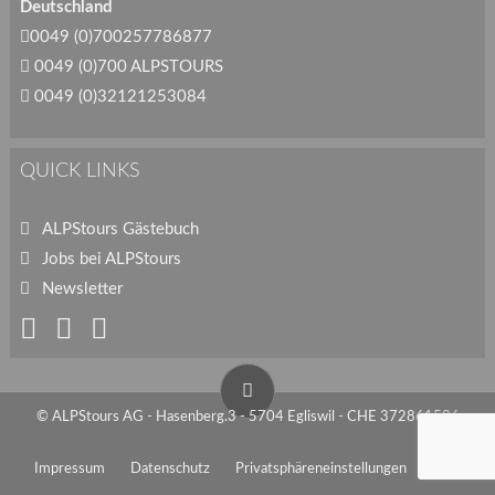
Deutschland
0049 (0)700257786877
0049 (0)700 ALPSTOURS
0049 (0)32121253084
QUICK LINKS
ALPStours Gästebuch
Jobs bei ALPStours
Newsletter
© ALPStours AG - Hasenberg.3 - 5704 Egliswil - CHE 372861586
Impressum
Datenschutz
Privatsphäreneinstellungen
AGB