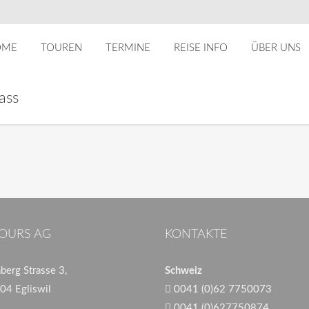
OME
TOUREN
TERMINE
REISE INFO
ÜBER UNS
ass
OURS AG
KONTAKTE
erg Strasse 3,
Schweiz
04 Egliswil
0041 (0)62 7750073
0041 (0)627750874