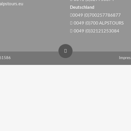
alpstours.eu
Deutschland
0049 (0)700257786877
0049 (0)700 ALPSTOURS
0049 (0)32121253084
861586
Impre