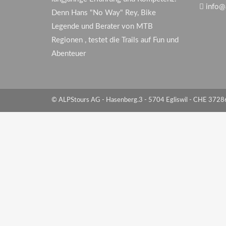
info@
Denn Hans "No Way" Rey, Bike
Legende und Berater von MTB
Regionen , testet die Trails auf Fun und
Abenteuer
© ALPStours AG - Hasenberg.3 - 5704 Egliswil - CHE 372