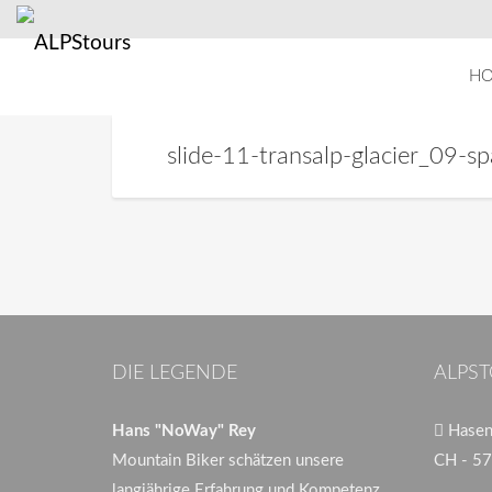
H
slide-11-transalp-glacier_09-sp
DIE LEGENDE
ALPST
Hans "NoWay" Rey
Hasenb
Mountain Biker schätzen unsere
CH - 57
langjährige Erfahrung und Kompetenz.