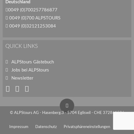
Deutschland
0049 (0)700257786877
0049 (0)700 ALPSTOURS
0049 (0)32121253084
QUICK LINKS
ALPStours Gästebuch
Jobs bei ALPStours
Newsletter
© ALPStours AG - Hasenberg.3 - 5704 Egliswil - CHE 372861586
Impressum
Datenschutz
Privatsphäreneinstellungen
AGB