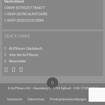
Deutschland
0049 (0)700257786877
0049 (0)700 ALPSTOURS
0049 (0)32121253084
QUICK LINKS
ALPStours Gästebuch
Jobs bei ALPStours
Newsletter
© ALPStours AG - Hasenberg.3 - 5704 Egliswil - CHE 372861586
Impressum
Datenschutz
Privatsphäreneinstellungen
AGB