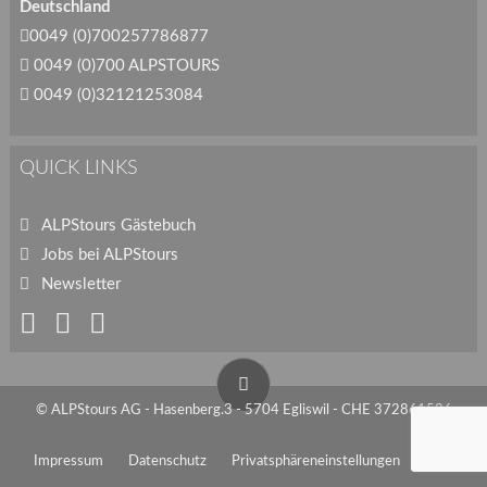
Deutschland
0049 (0)700257786877
0049 (0)700 ALPSTOURS
0049 (0)32121253084
QUICK LINKS
ALPStours Gästebuch
Jobs bei ALPStours
Newsletter
© ALPStours AG - Hasenberg.3 - 5704 Egliswil - CHE 372861586
Impressum
Datenschutz
Privatsphäreneinstellungen
AGB