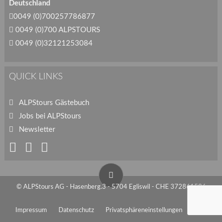
Deutschland
0049 (0)700257786877
0049 (0)700 ALPSTOURS
0049 (0)32121253084
QUICK LINKS
ALPStours Gästebuch
Jobs bei ALPStours
Newsletter
© ALPStours AG - Hasenberg.3 - 5704 Egliswil - CHE 372861586
Impressum
Datenschutz
Privatsphäreneinstellungen
AGB