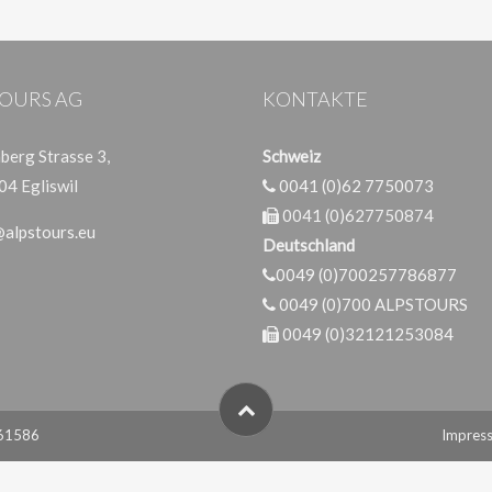
OURS AG
KONTAKTE
erg Strasse 3,
Schweiz
04 Egliswil
0041 (0)62 7750073
0041 (0)627750874
@alpstours.eu
Deutschland
0049 (0)700257786877
0049 (0)700 ALPSTOURS
0049 (0)32121253084
861586
Impres