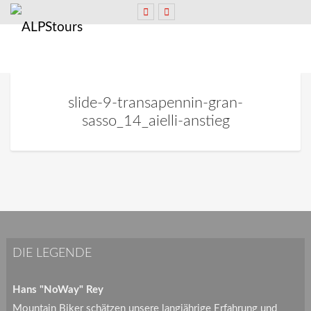
slide-9-transapennin-gran-
sasso_14_aielli-anstieg
DIE LEGENDE
Hans "NoWay" Rey
Mountain Biker schätzen unsere langjährige Erfahrung und