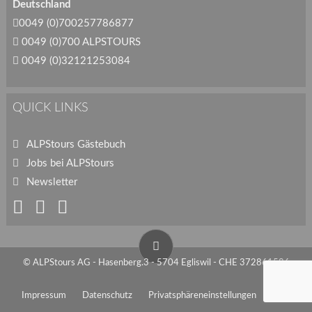
Deutschland
0049 (0)700257786877
0049 (0)700 ALPSTOURS
0049 (0)32121253084
QUICK LINKS
ALPStours Gästebuch
Jobs bei ALPStours
Newsletter
© ALPStours AG - Hasenberg.3 - 5704 Egliswil - CHE 372861586
Impressum
Datenschutz
Privatsphäreneinstellungen
AGB