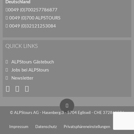
Deutschland
0049 (0)700257786877
0049 (0)700 ALPSTOURS
0049 (0)32121253084
QUICK LINKS
ALPStours Gästebuch
Jobs bei ALPStours
Newsletter
© ALPStours AG - Hasenberg.3 - 5704 Egliswil - CHE 372861586
Impressum
Datenschutz
Privatsphäreneinstellungen
AGB