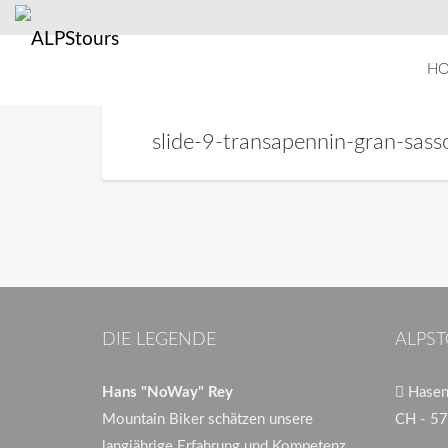
H
slide-9-transapennin-gran-sass
DIE LEGENDE
ALPST
Hans "NoWay" Rey
Hasenb
Mountain Biker schätzen unsere
CH - 57
langjährige Erfahrung und Kompetenz.