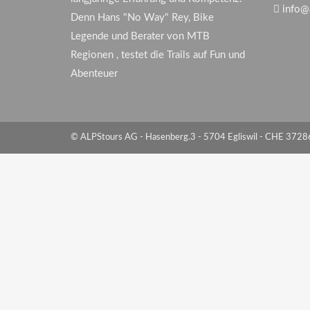
info@
Denn Hans "No Way" Rey, Bike
Legende und Berater von MTB
Regionen , testet die Trails auf Fun und
Abenteuer
© ALPStours AG - Hasenberg.3 - 5704 Egliswil - CHE 372