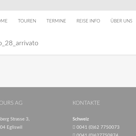
OME
TOUREN
TERMINE
REISE INFO
ÜBER UNS
o_28_arrivato
OURS AG
KONTAKTE
erg Strasse 3,
Schweiz
04 Egliswil
0041 (0)62 7750073
0041 (0)627750874