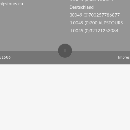
alpstours.eu
Deutschland
0049 (0)700257786877
0049 (0)700 ALPSTOURS
0049 (0)32121253084
861586
Impre