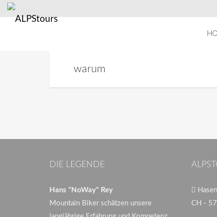
H
warum
DIE LEGENDE
ALPST
Hans "NoWay" Rey
Hasenb
Mountain Biker schätzen unsere
CH - 57
langjährige Erfahrung und Kompetenz.