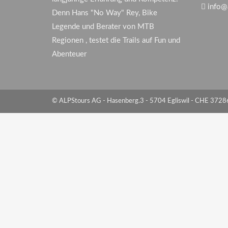
info@
Denn Hans "No Way" Rey, Bike
Legende und Berater von MTB
Regionen , testet die Trails auf Fun und
Abenteuer
© ALPStours AG - Hasenberg.3 - 5704 Egliswil - CHE 372