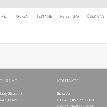
OME
TOUREN
TERMINE
REISE INFO
ÜBER UNS
OURS AG
KONTAKTE
erg Strasse 3,
Schweiz
04 Egliswil
0041 (0)62 7750073
0041 (0)627750874