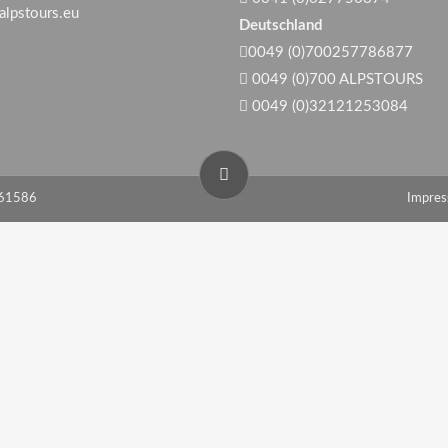
alpstours.eu
Deutschland
0049 (0)700257786877
0049 (0)700 ALPSTOURS
0049 (0)32121253084
861586
Impre