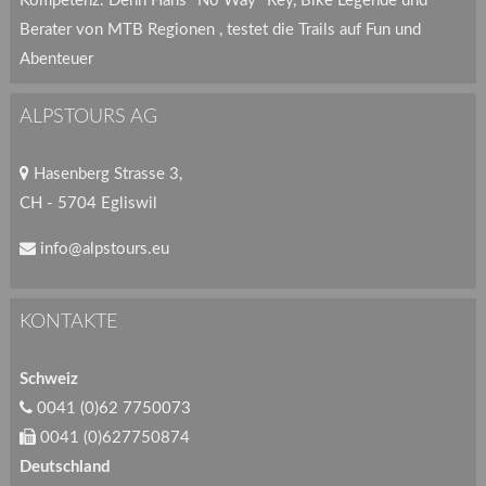
Kompetenz. Denn Hans "No Way" Rey, Bike Legende und
Berater von MTB Regionen , testet die Trails auf Fun und
Abenteuer
ALPSTOURS AG
Hasenberg Strasse 3,
CH - 5704 Egliswil
info@alpstours.eu
KONTAKTE
Schweiz
0041 (0)62 7750073
0041 (0)627750874
Deutschland