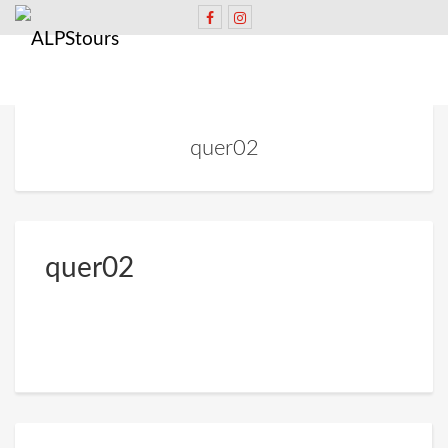
quer02
quer02