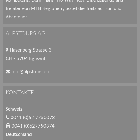
Kompetenz. Denn Hans "No Way" Rey, Bike Legende und
Berater von MTB Regionen , testet die Trails auf Fun und
Abenteuer
ALPSTOURS AG
Hasenberg Strasse 3,
CH - 5704 Egliswil
info@alpstours.eu
KONTAKTE
Schweiz
0041 (0)62 7750073
0041 (0)627750874
Deutschland