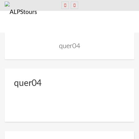
quer04
quer04