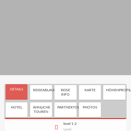
DETAILS
REISEABLAUF
REISE
KARTE
HÖHENPROFI
INFO
HOTEL
ÄHNLICHE
PARTNERTOUR
PHOTOS
TOUREN
level 1-2
Level