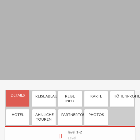
DETAILS
REISEABLAUF
REISE
KARTE
HÖHENPROFI
INFO
HOTEL
ÄHNLICHE
PARTNERTOUR
PHOTOS
TOUREN
level 1-2
Level