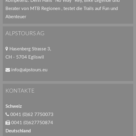
Kompetenz. Denn Hans "No Way" Rey, Bike Legende und
Berater von MTB Regionen , testet die Trails auf Fun und
Abenteuer
ALPSTOURS AG
Hasenberg Strasse 3,
CH - 5704 Egliswil
info@alpstours.eu
KONTAKTE
Schweiz
0041 (0)62 7750073
0041 (0)627750874
Deutschland