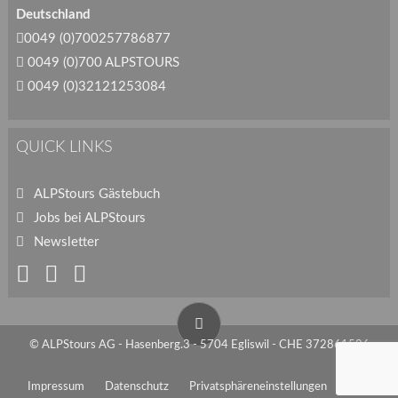
Deutschland
0049 (0)700257786877
0049 (0)700 ALPSTOURS
0049 (0)32121253084
QUICK LINKS
ALPStours Gästebuch
Jobs bei ALPStours
Newsletter
© ALPStours AG - Hasenberg.3 - 5704 Egliswil - CHE 372861586
Impressum
Datenschutz
Privatsphäreneinstellungen
AGB