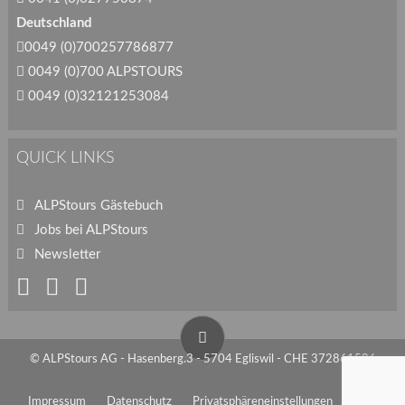
Deutschland
0049 (0)700257786877
0049 (0)700 ALPSTOURS
0049 (0)32121253084
QUICK LINKS
ALPStours Gästebuch
Jobs bei ALPStours
Newsletter
© ALPStours AG - Hasenberg.3 - 5704 Egliswil - CHE 372861586
Impressum
Datenschutz
Privatsphäreneinstellungen
AGB