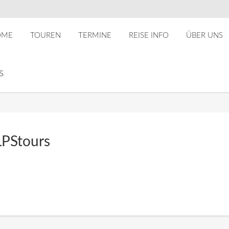
OME
TOUREN
TERMINE
REISE INFO
ÜBER UNS
s
PStours