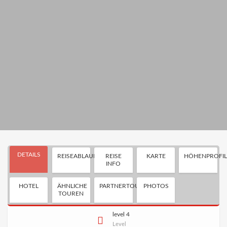
DETAILS
REISEABLAUF
REISE
KARTE
HÖHENPROFI
INFO
HOTEL
ÄHNLICHE
PARTNERTOUR
PHOTOS
TOUREN
level 4
Level