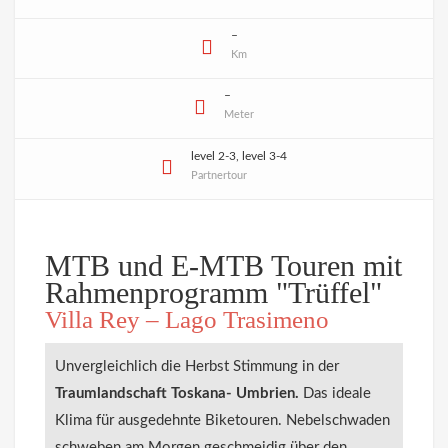
–
Km
–
Meter
level 2-3, level 3-4
Partnertour
MTB und E-MTB Touren mit
Rahmenprogramm "Trüffel"
Villa Rey – Lago Trasimeno
Unvergleichlich die Herbst Stimmung in der
Traumlandschaft Toskana- Umbrien.
Das ideale
Klima für ausgedehnte Biketouren. Nebelschwaden
schweben am Morgen geschmeidig über den