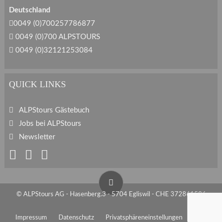
Deutschland
0049 (0)700257786877
0049 (0)700 ALPSTOURS
0049 (0)32121253084
QUICK LINKS
ALPStours Gästebuch
Jobs bei ALPStours
Newsletter
© ALPStours AG - Hasenberg.3 - 5704 Egliswil - CHE 372861586
Impressum
Datenschutz
Privatsphäreneinstellungen
AGB