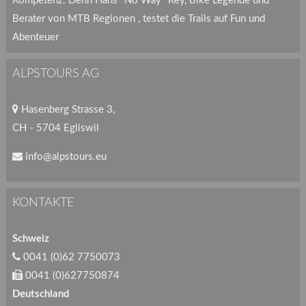
Kompetenz. Denn Hans "No Way" Rey, Bike Legende und
Berater von MTB Regionen , testet die Trails auf Fun und
Abenteuer
ALPSTOURS AG
Hasenberg Strasse 3,
CH - 5704 Egliswil
info@alpstours.eu
KONTAKTE
Schweiz
0041 (0)62 7750073
0041 (0)627750874
Deutschland