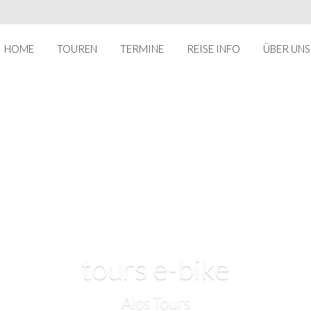
HOME
TOUREN
TERMINE
REISE INFO
ÜBER UNS
tours e-bike
Alps Tours