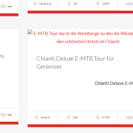
VI
level 2-3
60
1.000
IEW
es
Chianti Deluxe E-MTB Tour für
Geniesser
Chianti Deluxe E
IEW
VI
level 2
216
5.735