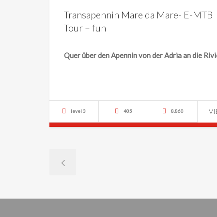
Transapennin Mare da Mare- E-MTB
Tour – fun
Quer über den Apennin von der Adria an die Rivi
V
level 3
405
8.860