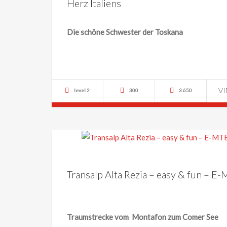
Herz Italiens
Die schöne Schwester der Toskana
V
level 2
300
3.650
Transalp Alta Rezia – easy & fun – E
Traumstrecke vom Montafon zum Comer See