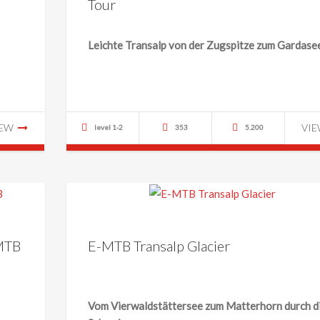
Tour
Leichte Transalp von der Zugspitze zum Gardase
IEW
VI
level 1-2
353
5.200
-MTB
E-MTB Transalp Glacier
Vom Vierwaldstättersee zum Matterhorn durch d