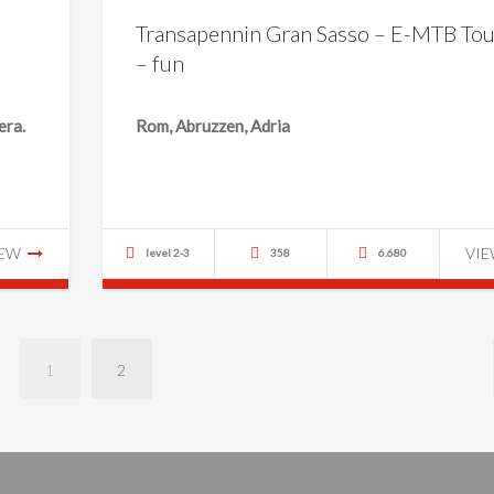
Transapennin Gran Sasso – E-MTB Tou
– fun
era.
Rom, Abruzzen, Adria
IEW
VI
level 2-3
358
6.680
1
2