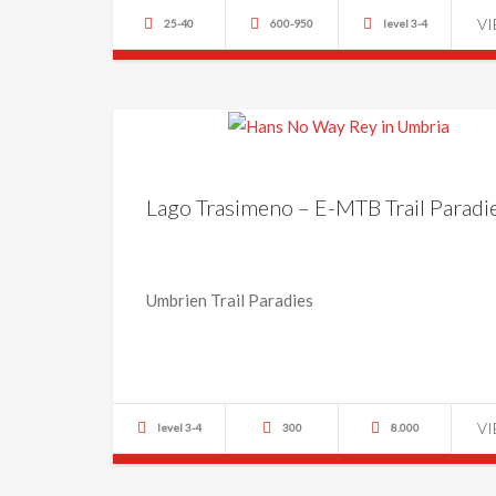
V
25-40
600-950
level 3-4
Lago Trasimeno – E-MTB Trail Paradi
Umbrien Trail Paradies
V
level 3-4
300
8.000