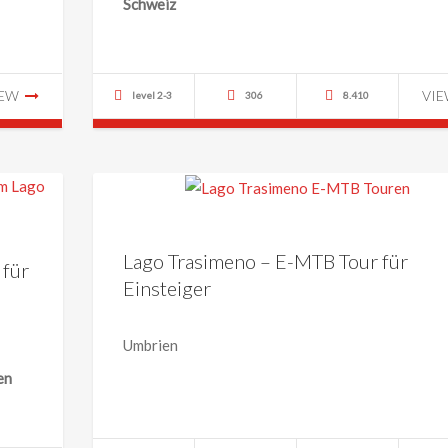
Schweiz
IEW
VI
level 2-3
306
8.410
Lago Trasimeno – E-MTB Tour für
 für
Einsteiger
Umbrien
en