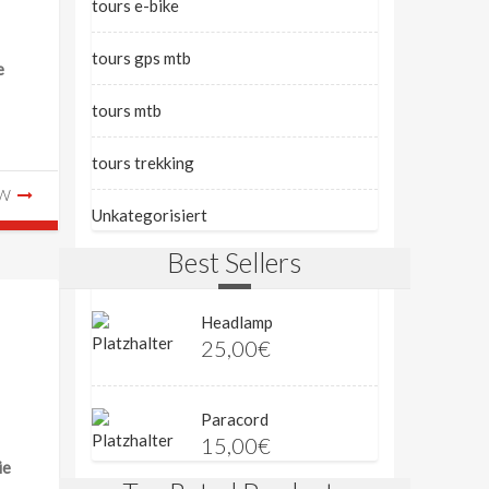
tours e-bike
tours gps mtb
e
tours mtb
tours trekking
EW
Unkategorisiert
Best Sellers
Headlamp
25,00
€
Paracord
15,00
€
ie