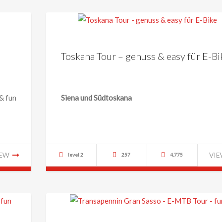
Toskana Tour – genuss & easy für E-Bi
& fun
Siena und
Südtoskana
IEW
VI
level 2
257
4.775