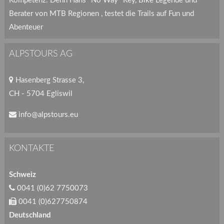
Kompetenz. Denn Hans "No Way" Rey, Bike Legende und
Berater von MTB Regionen , testet die Trails auf Fun und
Abenteuer
ALPSTOURS AG
Hasenberg Strasse 3,
CH - 5704 Egliswil
info@alpstours.eu
KONTAKTE
Schweiz
0041 (0)62 7750073
0041 (0)627750874
Deutschland