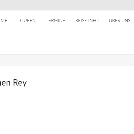
OME
TOUREN
TERMINE
REISE INFO
ÜBER UNS
men Rey