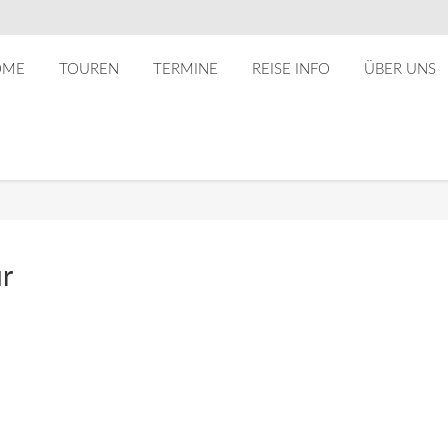
OME
TOUREN
TERMINE
REISE INFO
ÜBER UNS
ur