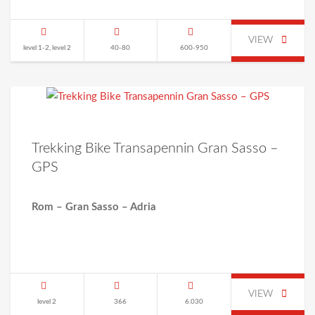
VIEW
level 1-2, level 2
40-80
600-950
Trekking Bike Transapennin Gran Sasso –
GPS
Rom – Gran Sasso – Adria
VIEW
level 2
366
6.030