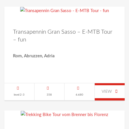
Transapennin Gran Sasso – E-MTB Tour
– fun
Rom, Abruzzen, Adria
VIEW
level 2-3
358
6.680