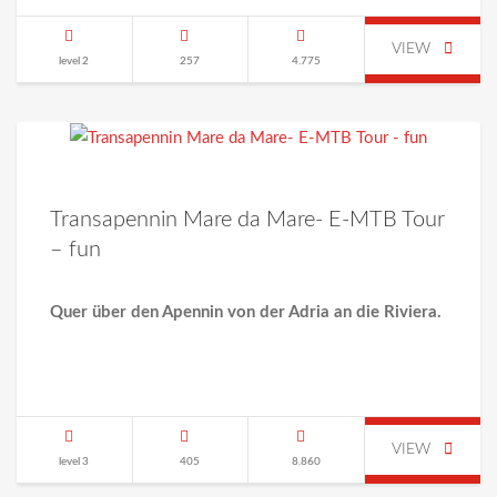
VIEW
level 2
257
4.775
Transapennin Mare da Mare- E-MTB Tour
– fun
Quer über den Apennin von der Adria an die Riviera.
VIEW
level 3
405
8.860