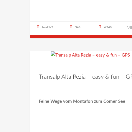
level 1-2
346
4.740
V
Transalp Alta Rezia – easy & fun – G
Feine Wege vom Montafon zum Comer See