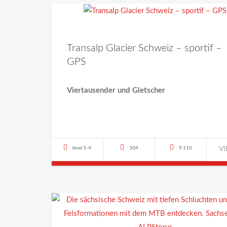
Transalp Glacier Schweiz – sportif –
GPS
Viertausender und Gletscher
level 3-4
304
9.110
V