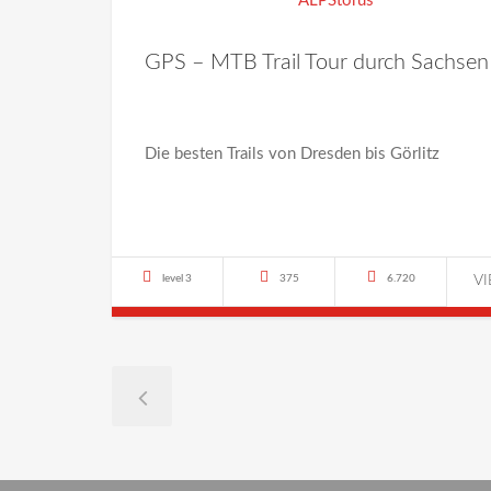
GPS – MTB Trail Tour durch Sachsen
Die besten Trails von Dresden bis Görlitz
level 3
375
6.720
V