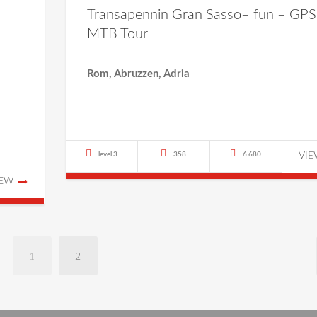
Transapennin Gran Sasso– fun – GPS
MTB Tour
Rom, Abruzzen, Adria
level 3
358
6.680
VI
IEW
1
2