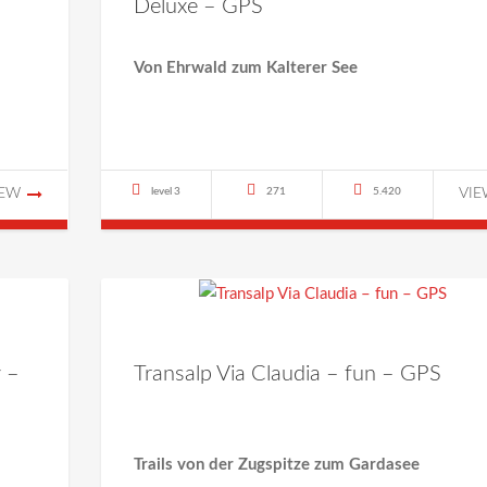
Deluxe – GPS
Von Ehrwald zum Kalterer See
IEW
level 3
271
5.420
VI
y –
Transalp Via Claudia – fun – GPS
Trails von der Zugspitze zum Gardasee