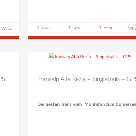
IEW
level 3
415
9.660
VI
PS
Transalp Alta Rezia – Singletrails – GP
Die besten Trails vom Montafon zum Comerse