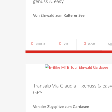
genuss & easy
Von Ehrwald zum Kalterer See
level 1-2
246
2.730
V
Transalp Via Claudia – genuss & eas
GPS
Von der Zugspitze zum Gardasee