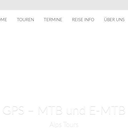
OME
TOUREN
TERMINE
REISE INFO
ÜBER UNS
GPS – MTB und E-MTB
Alps Tours