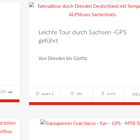
Leichte Tour durch Sachsen -GPS
geführt
Von Dresden bis Görlitz
IEW
level 1-2
331
4.375
VI