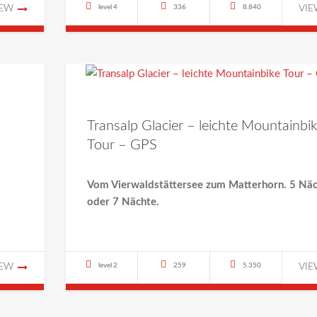
IEW
level 4
336
8.840
VI
Transalp Glacier – leichte Mountainbi
Tour – GPS
Vom Vierwaldstättersee zum Matterhorn. 5 Nä
oder 7 Nächte.
IEW
level 2
259
5.350
VI