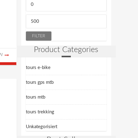
Min.
Preis
Max.
Preis
FILTER
Product Categories
EW
tours e-bike
tours gps mtb
tours mtb
tours trekking
Unkategorisiert