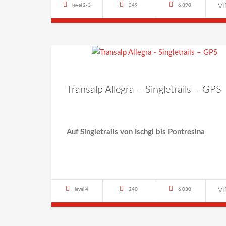
level 2-3
349
6.890
V
Transalp Allegra – Singletrails – GPS
Auf Singletrails von Ischgl bis Pontresina
level 4
240
6.030
V