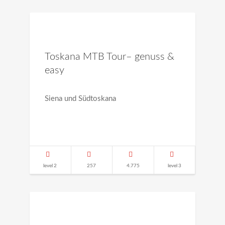
Toskana MTB Tour– genuss &
easy
Siena und Südtoskana
level 2
257
4.775
level 3