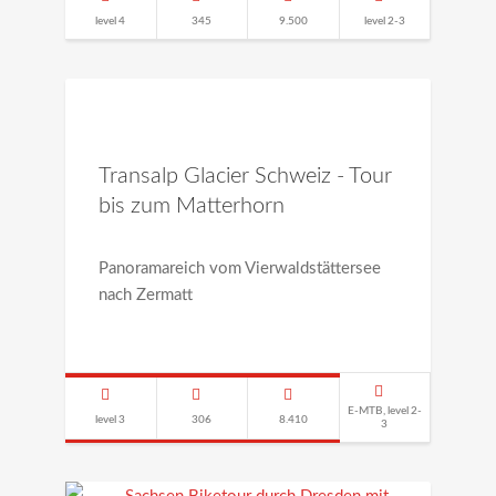
level 4
345
9.500
level 2-3
Transalp Glacier Schweiz - Tour
bis zum Matterhorn
Panoramareich vom Vierwaldstättersee
nach Zermatt
E-MTB, level 2-
level 3
306
8.410
3