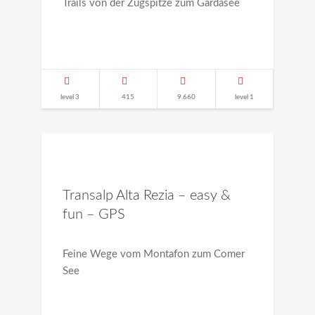
Trails von der Zugspitze zum Gardasee
level 3
415
9.660
level 1
Transalp Alta Rezia – easy &
fun – GPS
Feine Wege vom Montafon zum Comer
See