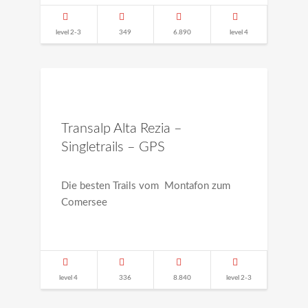
level 2-3
349
6.890
level 4
Transalp Alta Rezia –
Singletrails – GPS
Die besten Trails vom Montafon zum
Comersee
level 4
336
8.840
level 2-3