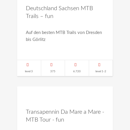
Deutschland Sachsen MTB
Trails – fun
Auf den besten MTB Trails von Dresden
bis Görlitz
level 3
375
6.720
level 1-2
Transapennin Da Mare a Mare -
MTB Tour - fun