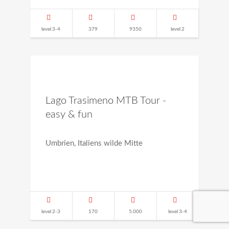
level 3-4
379
9350
level 2
Lago Trasimeno MTB Tour -
easy & fun
Umbrien, Italiens wilde Mitte
level 2-3
170
5.000
level 3-4