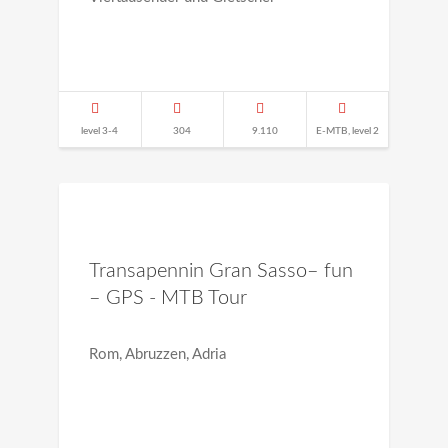
level 3-4
304
9.110
E-MTB, level 2
Transapennin Gran Sasso– fun
– GPS - MTB Tour
Rom, Abruzzen, Adria