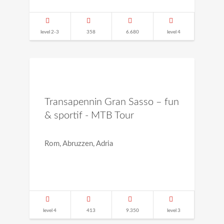
level 2-3
358
6.680
level 4
Transapennin Gran Sasso – fun
& sportif - MTB Tour
Rom, Abruzzen, Adria
level 4
413
9.350
level 3