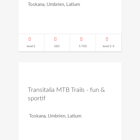
Toskana, Umbrien, Latium
level 2
285
5.700
level 3-4
Transitalia MTB Trails - fun &
sportif
Toskana, Umbrien, Latium