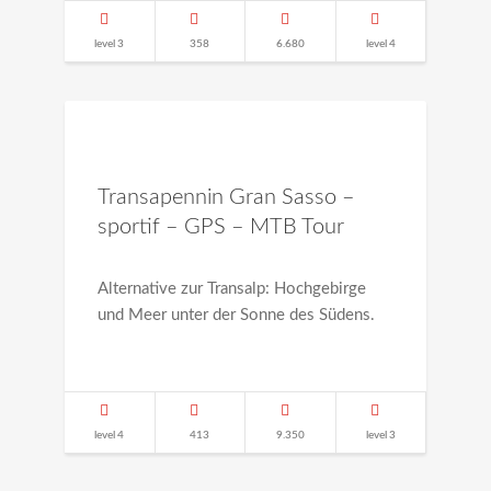
level 3
358
6.680
level 4
Transapennin Gran Sasso –
sportif – GPS – MTB Tour
Alternative zur Transalp: Hochgebirge
und Meer unter der Sonne des Südens.
level 4
413
9.350
level 3