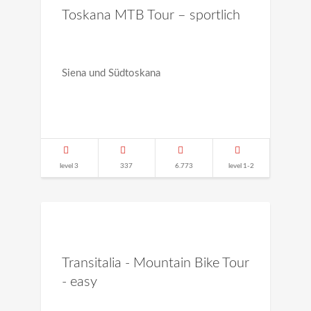
Toskana MTB Tour – sportlich
Siena und Südtoskana
level 3
337
6.773
level 1-2
Transitalia - Mountain Bike Tour
- easy