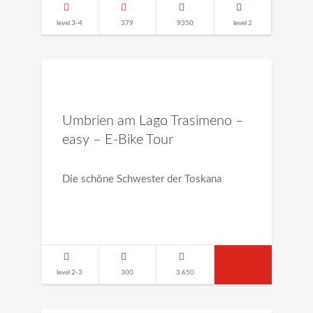
level 3-4
379
9350
level 2
Umbrien am Lago Trasimeno –
easy – E-Bike Tour
Die schöne Schwester der Toskana
level 2-3
300
3.650