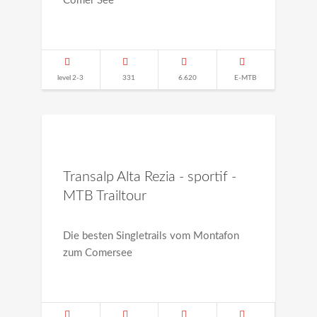
Comer See
level 2-3
331
6.620
E-MTB
Transalp Alta Rezia - sportif -
MTB Trailtour
Die besten Singletrails vom Montafon
zum Comersee