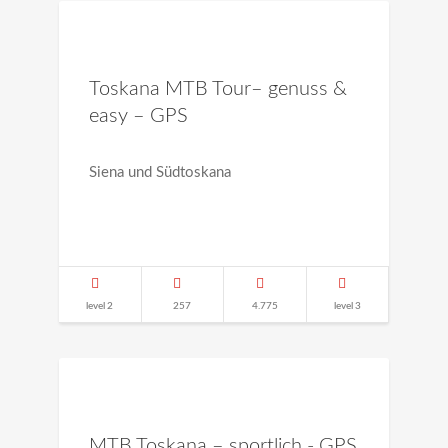
Toskana MTB Tour– genuss &
easy – GPS
Siena und Südtoskana
level 2
257
4.775
level 3
MTB Toskana – sportlich - GPS