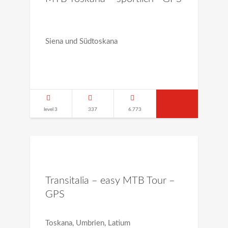
Siena und Südtoskana
level 3
337
6.773
Transitalia – easy MTB Tour –
GPS
Toskana, Umbrien, Latium