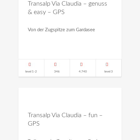
Transalp Via Claudia – genuss
& easy – GPS
Von der Zugspitze zum Gardasee
level 1-2
346
4.740
level 3
Transalp Via Claudia – fun –
GPS