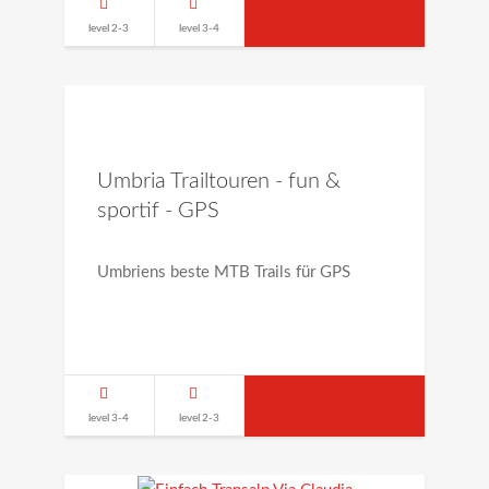
level 2-3
level 3-4
Umbria Trailtouren - fun &
sportif - GPS
Umbriens beste MTB Trails für GPS
level 3-4
level 2-3