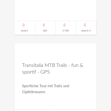
level 2
285
5.700
level 3-4
Transitalia MTB Trails - fun &
sportif - GPS
Sportliche Tour mit Trails und
Gipfelkreuzen.